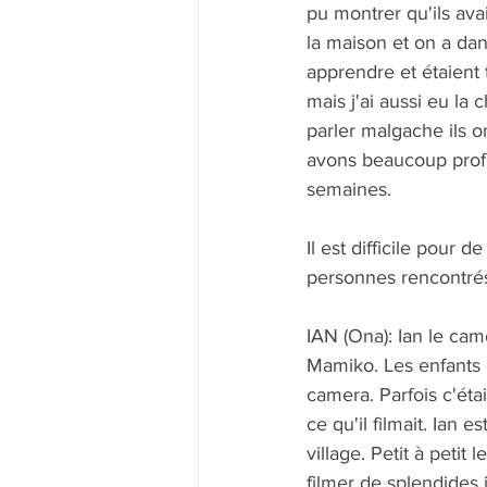
pu montrer qu'ils ava
la maison et on a dan
apprendre et étaient 
mais j'ai aussi eu l
parler malgache ils o
avons beaucoup prof
semaines. 
Il est difficile pour d
personnes rencontrés.
IAN (Ona): Ian le ca
Mamiko. Les enfants 
camera. Parfois c'éta
ce qu'il filmait. Ian 
village. Petit à petit
filmer de splendides 