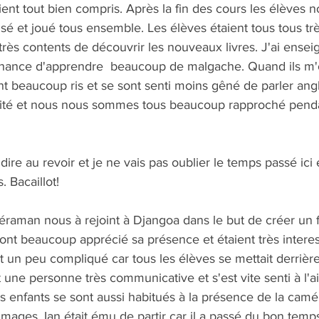
ient tout bien compris. Après la fin des cours les élèves no
sé et joué tous ensemble. Les élèves étaient tous tous tr
très contents de découvrir les nouveaux livres. J'ai enseig
a chance d'apprendre  beaucoup de malgache. Quand ils m
nt beaucoup ris et se sont senti moins gêné de parler ang
ité et nous nous sommes tous beaucoup rapproché penda
e dire au revoir et je ne vais pas oublier le temps passé ici 
 Bacaillot!
méraman nous à rejoint à Djangoa dans le but de créer un 
ont beaucoup apprécié sa présence et étaient très interes
it un peu compliqué car tous les élèves se mettait derrière 
est une personne très communicative et s'est vite senti à l'a
 les enfants se sont aussi habitués à la présence de la camé
images. Ian était ému de partir car il a passé du bon temp