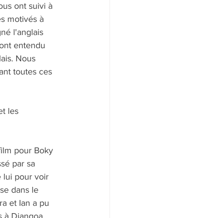
us ont suivi à 
ès motivés à 
né l'anglais 
'ont entendu 
lais. Nous 
nt toutes ces 
et les 
film pour Boky 
sé par sa 
lui pour voir 
ise dans le 
ra et Ian a pu 
s à Djangoa. 