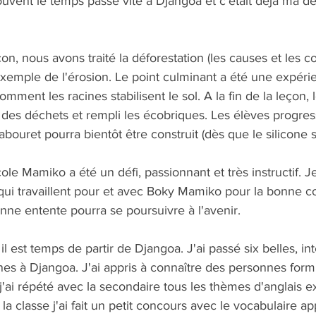
nt le temps passe vite à Djangoa et c'était déjà ma de
n, nous avons traité la déforestation (les causes et les 
xemple de l'érosion. Le point culminant a été une expérie
ment les racines stabilisent le sol. A la fin de la leçon, 
es déchets et rempli les écobriques. Les élèves progress
abouret pourra bientôt être construit (dès que le silicone s
le Mamiko a été un défi, passionnant et très instructif. Je
qui travaillent pour et avec Boky Mamiko pour la bonne co
nne entente pourra se poursuivre à l'avenir.
l est temps de partir de Djangoa. J'ai passé six belles, int
es à Djangoa. J'ai appris à connaître des personnes formi
'ai répété avec la secondaire tous les thèmes d'anglais e
la classe j'ai fait un petit concours avec le vocabulaire app