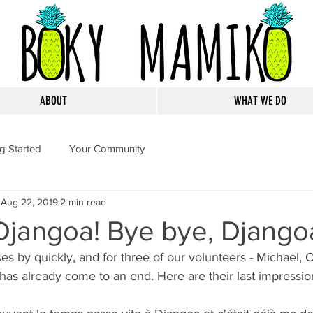
ABOUT
WHAT WE DO
ng Started
Your Community
Aug 22, 2019
2 min read
Djangoa! Bye bye, Django
s by quickly, and for three of our volunteers - Michael, O
 has already come to an end. Here are their last impressio