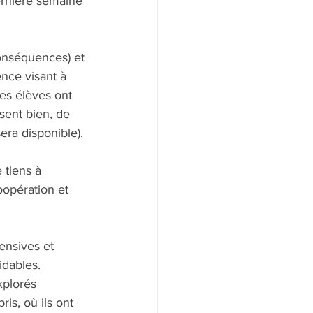
rnière semaine 
conséquences) et 
nce visant à 
les élèves ont 
ent bien, de 
era disponible).
 tiens à 
opération et 
ensives et 
dables. 
xplorés 
ris, où ils ont 