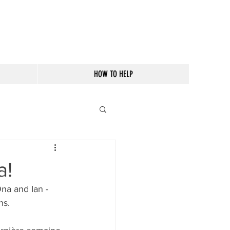
HOW TO HELP
a!
na and Ian -  
ns.